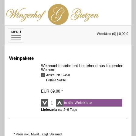
MENU
Weinkiste (0) | 0,00 €
Toggle
navigation
Weinpakete
Weihnachtssortiment bestehend aus folgenden
Weinen:
Artikel-Nr.: 2450
Enthält Sulfite
EUR 69,00
*
in die Weinkiste
Lieferzeit:
ca. 2–6 Tage
* Preis inkl. Mwst., zzgl.
Versand
.