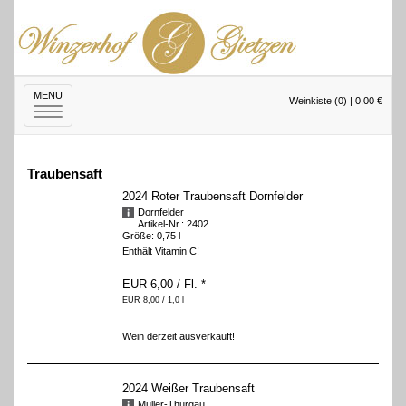
MENU
Weinkiste (0) | 0,00 €
Toggle
navigation
Traubensaft
2024 Roter Traubensaft Dornfelder
Dornfelder
Artikel-Nr.: 2402
Größe: 0,75 l
Enthält Vitamin C!
EUR 6,00
/ Fl.
*
EUR 8,00 / 1,0 l
Wein derzeit ausverkauft!
2024 Weißer Traubensaft
Müller-Thurgau