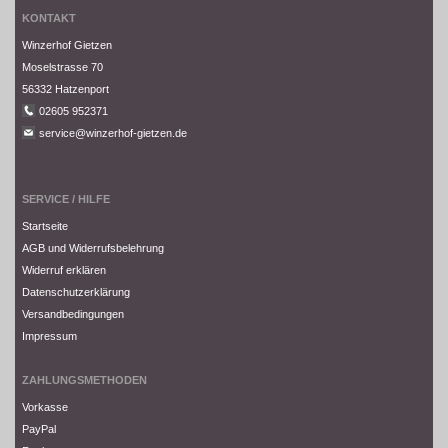
KONTAKT
Winzerhof Gietzen
Moselstrasse 70
56332 Hatzenport
02605 952371
service@winzerhof-gietzen.de
SERVICE / HILFE
Startseite
AGB und Widerrufsbelehrung
Widerruf erklären
Datenschutzerklärung
Versandbedingungen
Impressum
ZAHLUNGSMETHODEN
Vorkasse
PayPal