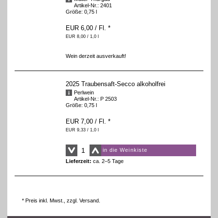
Artikel-Nr.: 2401
Größe: 0,75 l
EUR 6,00
/ Fl.
*
EUR 8,00 / 1,0 l
Wein derzeit ausverkauft!
2025 Traubensaft-Secco alkoholfrei
Perlwein
Artikel-Nr.: P 2503
Größe: 0,75 l
EUR 7,00
/ Fl.
*
EUR 9,33 / 1,0 l
in die Weinkiste
Lieferzeit:
ca. 2–5 Tage
* Preis inkl. Mwst., zzgl.
Versand
.