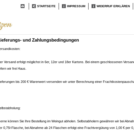
STARTSEITE
IMPRESSUM
WIDERRUF ERKLÄREN
ieferungs- und Zahlungsbedingungen
ersandkosten:
er Versand erfolgt möglichst in 6er, 12er und 18er Kartons. Bei einem geschlossenen Versan
iefern wir frei Haus.
ieferungen bis 200 € Warenwert versenden wir unter Berechnung einer Frachtkostenpauschal
elbstabholung:
erne können Sie Ihre Bestellung im Weingut abholen. Selbstabholern gewähren wir bei Abna
er 0,75l-Flasche, bei Abnahme ab 24 Flaschen erfolgt eine Frachtvergütung von 1,00 € per 0,