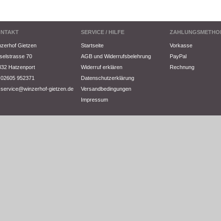
NTAKT
SERVICE / HILFE
ZAHLUNGSMETHO
zerhof Gietzen
Startseite
Vorkasse
elstrasse 70
AGB und Widerrufsbelehrung
PayPal
32 Hatzenport
Widerruf erklären
Rechnung
02605 952371
Datenschutzerklärung
service@winzerhof-gietzen.de
Versandbedingungen
Impressum