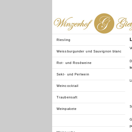
L
Riesling
V
Weissburgunder und Sauvignon blanc
D
Rot- und Roséweine
l
Sekt- und Perlwein
L
Weincocktail
Traubensaft
S
Weinpakete
G
p