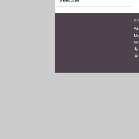
Weinsuche
KO
Win
Mos
563