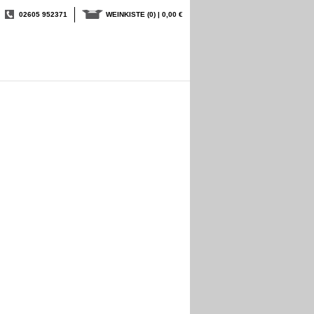
02605 952371
WEINKISTE
(0) | 0,00 €