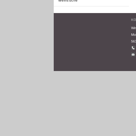
Weinsuche
KO
Win
Mos
563