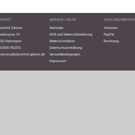
NTAKT
SERVICE / HILFE
ZAHLUNGSMETHO
zerhof Gietzen
Startseite
Vorkasse
elstrasse 70
AGB und Widerrufsbelehrung
PayPal
32 Hatzenport
Widerruf erklären
Rechnung
02605 952371
Datenschutzerklärung
service@winzerhof-gietzen.de
Versandbedingungen
Impressum