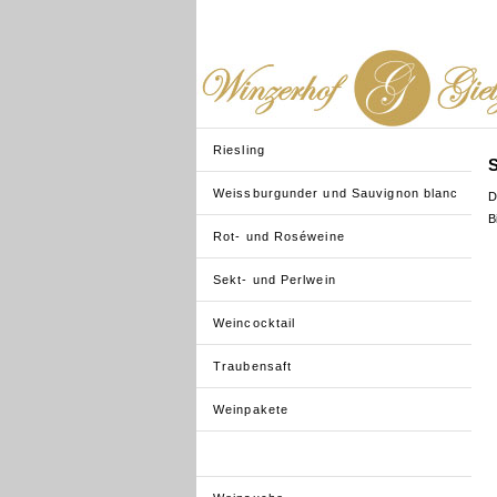
Riesling
S
Weissburgunder und Sauvignon blanc
D
B
Rot- und Roséweine
Sekt- und Perlwein
Weincocktail
Traubensaft
Weinpakete